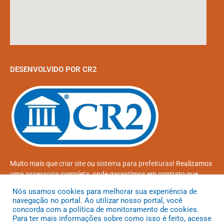
DESENVOLVIDO POR CR2
Muito mais que
criar site
ou
sistema para prefeituras
! Realizamos
uma
assessoria
completa, onde garantimos em contrato que
todas as exigências das
leis de transparência pública
serão
Nós usamos cookies para melhorar sua experiência de
atendidas.
navegação no portal. Ao utilizar nosso portal, você
concorda com a política de monitoramento de cookies.
Conheça o
PNTP
e o
Radar da Transparência Pública
Para ter mais informações sobre como isso é feito, acesse