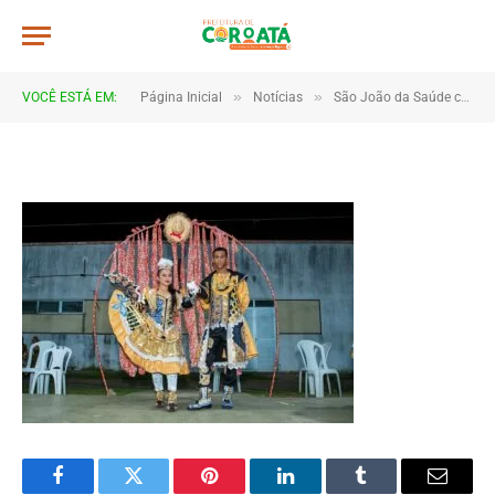
IMG_2423
De
TJHONEGRO
28 de junho de 2025
»
»
VOCÊ ESTÁ EM:
Página Inicial
Notícias
São João da Saúde celebra cultura e integração em Coroatá
1 Minutos de Leitura
Facebook
Twitter
Pinterest
LinkedIn
Tumblr
Email