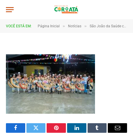
IMG_2405
De
TJHONEGRO
28 de junho de 2025
»
»
VOCÊ ESTÁ EM:
Página Inicial
Notícias
São João da Saúde celebra cultura e integração em Coroatá
1 Minutos de Leitura
Facebook
Twitter
Pinterest
LinkedIn
Tumblr
Email