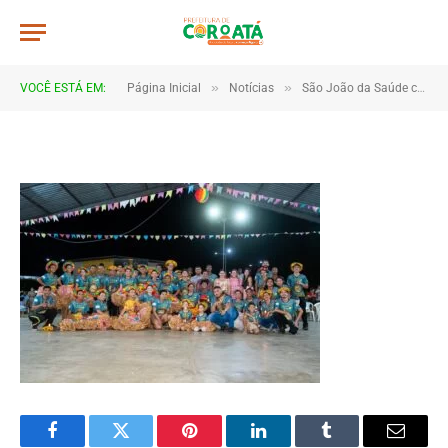
IMG_2269
De
TJHONEGRO
28 de junho de 2025
»
»
VOCÊ ESTÁ EM:
Página Inicial
Notícias
São João da Saúde celebra cultura e integração em Coroatá
1 Minutos de Leitura
Facebook
Twitter
Pinterest
LinkedIn
Tumblr
Email