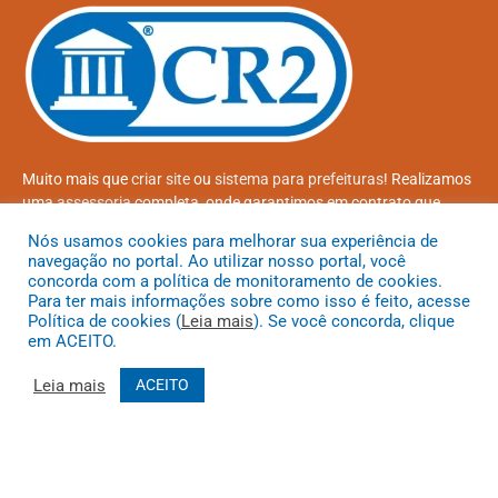
Muito mais que
criar site
ou
sistema para prefeituras
! Realizamos
uma
assessoria
completa, onde garantimos em contrato que
todas as exigências das
leis de transparência pública
serão
Nós usamos cookies para melhorar sua experiência de
atendidas.
navegação no portal. Ao utilizar nosso portal, você
concorda com a política de monitoramento de cookies.
Conheça o
PNTP
e o
Radar da Transparência Pública
Para ter mais informações sobre como isso é feito, acesse
Política de cookies (
Leia mais
). Se você concorda, clique
em ACEITO.
Leia mais
ACEITO
Todos os direitos reservados a Prefeitura Municipal de Coroatá
Mapa do Site
Acessar Área Administrativa
Acessar o Webmail