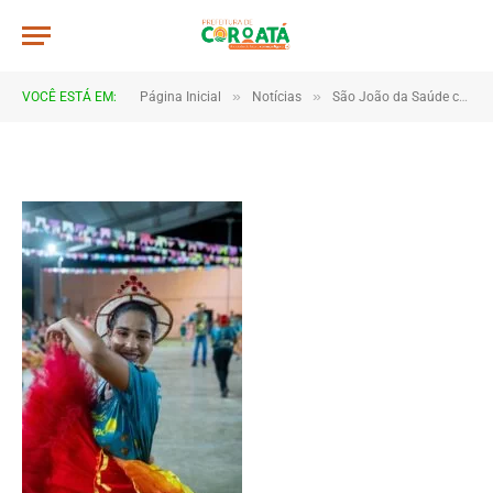
IMG_2194
De
TJHONEGRO
28 de junho de 2025
»
»
VOCÊ ESTÁ EM:
Página Inicial
Notícias
São João da Saúde celebra cultura e integração em Coroatá
1 Minutos de Leitura