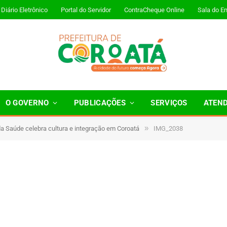
Diário Eletrônico
Portal do Servidor
ContraCheque Online
Sala do E
O GOVERNO
PUBLICAÇÕES
SERVIÇOS
ATEN
»
a Saúde celebra cultura e integração em Coroatá
IMG_2038
 Minutos de Leitura