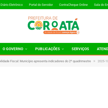
Diário Eletrônico
Portal do Servidor
ContraCheque Online
Sala do E
ia Publica_Camara
O GOVERNO
PUBLICAÇÕES
SERVIÇOS
ATEN
»
lidade Fiscal: Município apresenta indicadores do 2º quadrimestre
2025-1
1 Minutos de Leitura