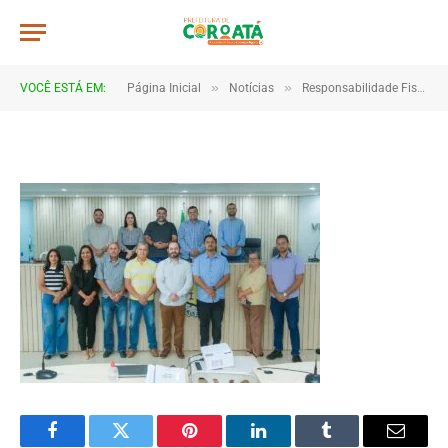
Publica_Camara Municipal-8570
De
TJHONEGRO
3 de novembro de 2025
»
»
VOCÊ ESTÁ EM:
Página Inicial
Notícias
Responsabilidade Fiscal: Município apresenta indicadores do 2º quadrimestre
1 Minutos de Leitura
Facebook
Twitter
Pinterest
LinkedIn
Tumblr
Email