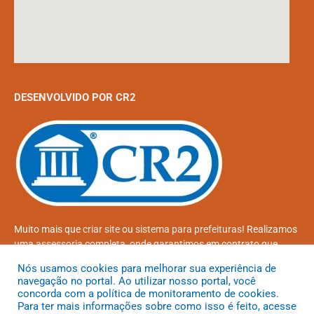
DESENVOLVIDO POR CR2
Muito mais que
criar site
ou
sistema para prefeituras
! Realizamos
uma
assessoria
completa, onde garantimos em contrato que
todas as exigências das
leis de transparência pública
serão
Nós usamos cookies para melhorar sua experiência de
atendidas.
navegação no portal. Ao utilizar nosso portal, você
concorda com a política de monitoramento de cookies.
Conheça o
PNTP
e o
Radar da Transparência Pública
Para ter mais informações sobre como isso é feito, acesse