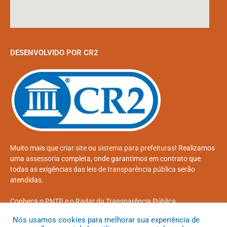
DESENVOLVIDO POR CR2
Muito mais que
criar site
ou
sistema para prefeituras
! Realizamos
uma
assessoria
completa, onde garantimos em contrato que
todas as exigências das
leis de transparência pública
serão
atendidas.
Conheça o
PNTP
e o
Radar da Transparência Pública
Nós usamos cookies para melhorar sua experiência de