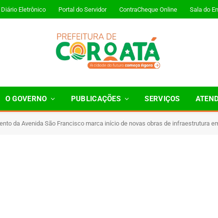
Diário Eletrônico
Portal do Servidor
ContraCheque Online
Sala do E
O GOVERNO
PUBLICAÇÕES
SERVIÇOS
ATEN
to da Avenida São Francisco marca início de novas obras de infraestrutura e
1 Minutos de Leitura