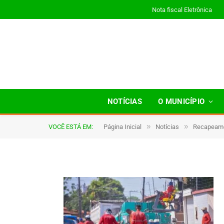
Nota fiscal Eletrônica
a06
NOTÍCIAS
O MUNICÍPIO
»
»
VOCÊ ESTÁ EM:
Página Inicial
Notícias
Recapeamen
De
TJHONEGRO
17 de janeiro de 2026