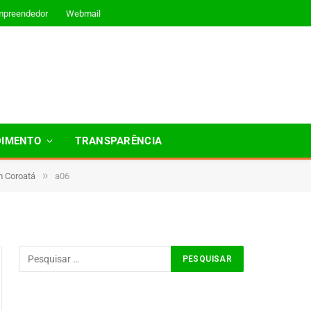
mpreendedor
Webmail
DIMENTO
TRANSPARÊNCIA
»
m Coroatá
a06