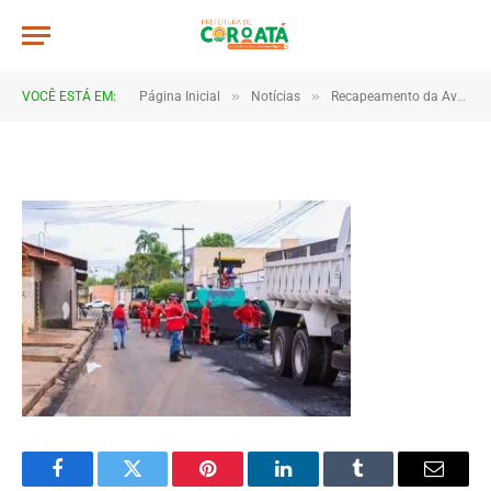
a022
De
TJHONEGRO
17 de janeiro de 2026
»
»
VOCÊ ESTÁ EM:
Página Inicial
Notícias
Recapeamento da Avenida São Francisco marca início de novas obras de infraestrutura em Coroatá
1 Minutos de Leitura
Facebook
Twitter
Pinterest
LinkedIn
Tumblr
Email