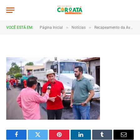
a021
De
TJHONEGRO
17 de janeiro de 2026
»
»
VOCÊ ESTÁ EM:
Página Inicial
Notícias
Recapeamento da Avenida São Francisco marca início de novas obras de infraestrutura em Coroatá
1 Minutos de Leitura
Facebook
Twitter
Pinterest
LinkedIn
Tumblr
Email