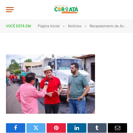
a021
De
TJHONEGRO
17 de janeiro de 2026
»
»
VOCÊ ESTÁ EM:
Página Inicial
Notícias
Recapeamento da Avenida São Francisco marca início de novas obras de infraestrutura em Coroatá
1 Minutos de Leitura
Facebook
Twitter
Pinterest
LinkedIn
Tumblr
Email