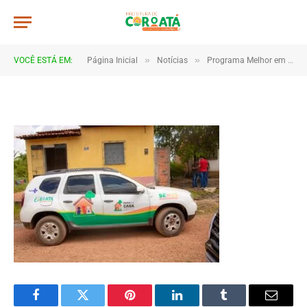
a06
De
TJHONEGRO
12 de junho de 2025
»
»
VOCÊ ESTÁ EM:
Página Inicial
Notícias
Programa Melhor em Casa transforma atendimento em Coroatá e leva saúde ao lar dos pacientes
1 Minutos de Leitura
Facebook
Twitter
Pinterest
LinkedIn
Tumblr
Email