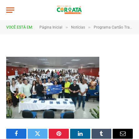
009
De
TJHONEGRO
29 de maio de 2025
»
»
VOCÊ ESTÁ EM:
Página Inicial
Notícias
Programa Cartão Transporte Universitário beneficia estudantes em Coroatá
1 Minutos de Leitura
Facebook
Twitter
Pinterest
LinkedIn
Tumblr
Email