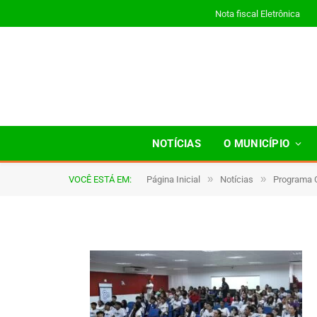
Nota fiscal Eletrônica
002
NOTÍCIAS
O MUNICÍPIO
»
»
VOCÊ ESTÁ EM:
Página Inicial
Notícias
Programa C
De
TJHONEGRO
29 de maio de 2025
1 