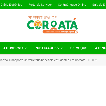
Diário Eletrônico
Portal do Servidor
ContraCheque Online
Sala do E
O GOVERNO
PUBLICAÇÕES
SERVIÇOS
ATEN
»
artão Transporte Universitário beneficia estudantes em Coroatá
002
Minutos de Leitura