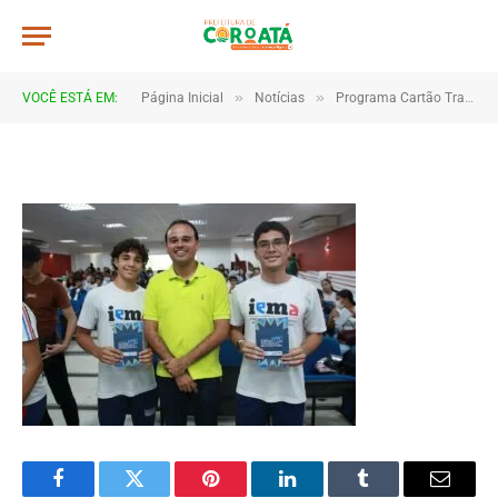
0012
De
TJHONEGRO
29 de maio de 2025
»
»
VOCÊ ESTÁ EM:
Página Inicial
Notícias
Programa Cartão Transporte Universitário beneficia estudantes em Coroatá
1 Minutos de Leitura
Facebook
Twitter
Pinterest
LinkedIn
Tumblr
Email