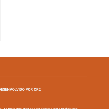
DESENVOLVIDO POR CR2
Muito mais que
criar site
ou
sistema para prefeituras
!