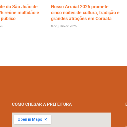
ite do São João de
Nosso Arraial 2026 promete
6 reúne multidão e
cinco noites de cultura, tradição e
 público
grandes atrações em Coroatá
026
8 de julho de 2026
COMO CHEGAR À PREFEITURA