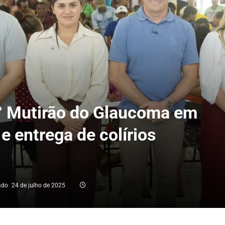
 2° Mutirão do Glaucoma em
 entrega de colírios
ado
24 de julho de 2025