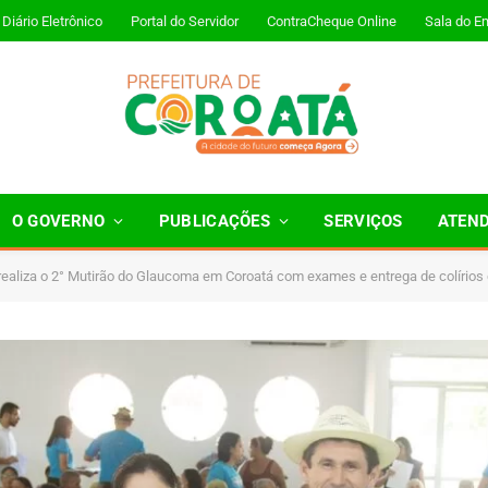
Diário Eletrônico
Portal do Servidor
ContraCheque Online
Sala do E
O GOVERNO
PUBLICAÇÕES
SERVIÇOS
ATEN
 realiza o 2° Mutirão do Glaucoma em Coroatá com exames e entrega de colírios 