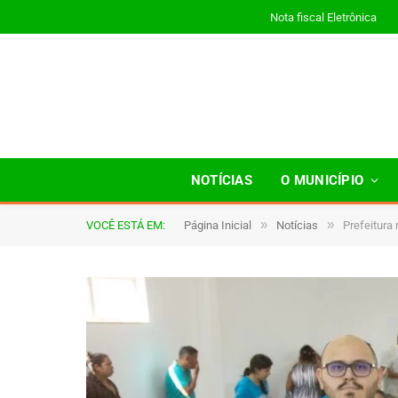
Nota fiscal Eletrônica
NOTÍCIAS
O MUNICÍPIO
»
»
VOCÊ ESTÁ EM:
Página Inicial
Notícias
Prefeitura