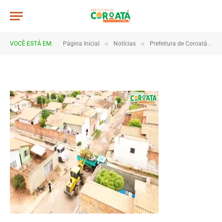
570x471_5c6188d4f974cf59a83c1
De
CR2-ADMIN3
20 de janeiro de 2025
»
»
VOCÊ ESTÁ EM:
Página Inicial
Notícias
Prefeitura de Coroatá implementa novo cronograma para coleta de lixo e reforça mutirão de limpeza na cidade
1 Minutos de Leitura