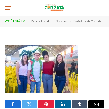
JWR_4215
De
TJHONEGRO
11 de junho de 2026
»
»
VOCÊ ESTÁ EM:
Página Inicial
Notícias
Prefeitura de Coroatá entrega novo fardamento para alunos da rede municipal
1 Minutos de Leitura
Facebook
Twitter
Pinterest
LinkedIn
Tumblr
Email