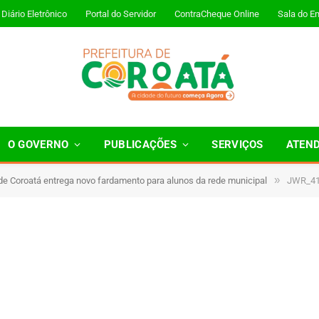
Diário Eletrônico
Portal do Servidor
ContraCheque Online
Sala do E
O GOVERNO
PUBLICAÇÕES
SERVIÇOS
ATEN
»
 de Coroatá entrega novo fardamento para alunos da rede municipal
JWR_4
 Minutos de Leitura