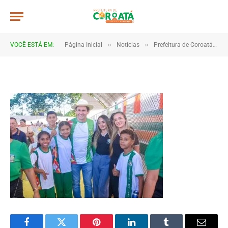
JWR_4142
De
TJHONEGRO
11 de junho de 2026
»
»
VOCÊ ESTÁ EM:
Página Inicial
Notícias
Prefeitura de Coroatá entrega novo fardamento para alunos da rede municipal
1 Minutos de Leitura