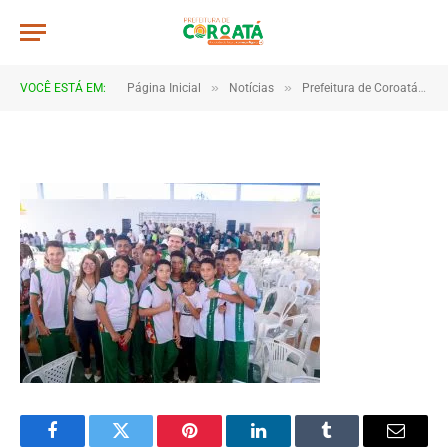
JWR_4113
De
TJHONEGRO
11 de junho de 2026
»
»
VOCÊ ESTÁ EM:
Página Inicial
Notícias
Prefeitura de Coroatá entrega novo fardamento para alunos da rede municipal
1 Minutos de Leitura
Facebook
Twitter
Pinterest
LinkedIn
Tumblr
Email