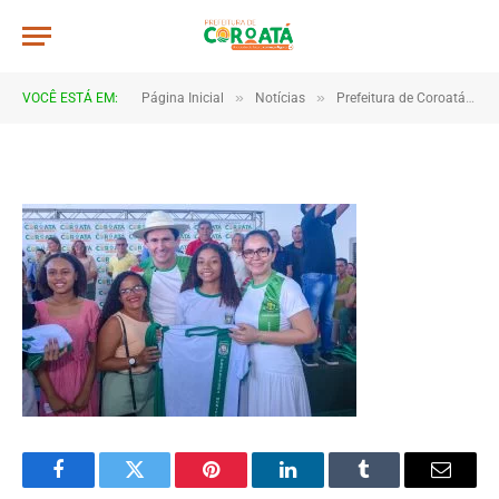
JWR_4019
De
TJHONEGRO
11 de junho de 2026
»
»
VOCÊ ESTÁ EM:
Página Inicial
Notícias
Prefeitura de Coroatá entrega novo fardamento para alunos da rede municipal
1 Minutos de Leitura
Facebook
Twitter
Pinterest
LinkedIn
Tumblr
Email