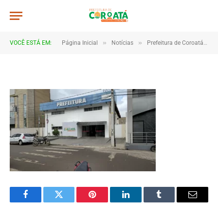
at-08.33.04-1068×601
De
TJHONEGRO
17 de fevereiro de 2025
»
»
VOCÊ ESTÁ EM:
Página Inicial
Notícias
Prefeitura de Coroatá convoca servidores para recadastramento funcional
1 Minutos de Leitura
Facebook
Twitter
Pinterest
LinkedIn
Tumblr
Email