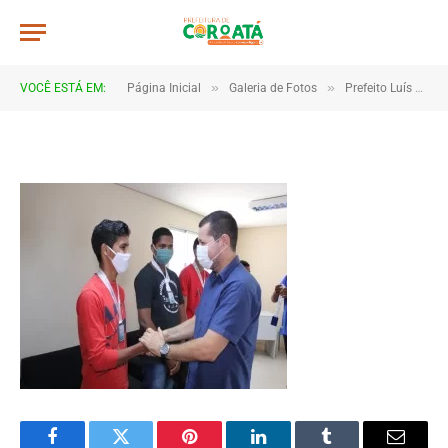
267x206_4973163b546d1bef7895
De
CR2-ADMIN3
20 de janeiro de 2025
»
»
VOCÊ ESTÁ EM:
Página Inicial
Galeria de Fotos
Prefeito Luís da Amovelar Filho realiza entrega de troféus e medalhas aos competidores dos Torneios de Robótica.
1 Minutos de Leitura