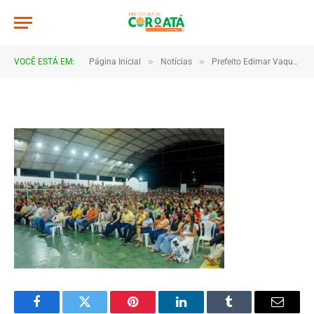
a09
De
TJHONEGRO
8 de janeiro de 2026
»
»
VOCÊ ESTÁ EM:
Página Inicial
Notícias
Prefeito Edimar Vaqueiro anuncia medidas históricas e reforça gestão aprovada pela população em Coroatá
1 Minutos de Leitura
Facebook
Twitter
Pinterest
LinkedIn
Tumblr
Email