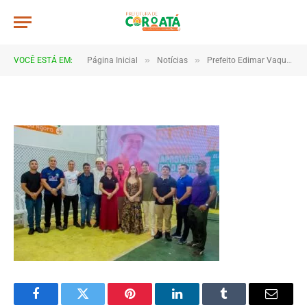
a019
De
TJHONEGRO
8 de janeiro de 2026
»
»
VOCÊ ESTÁ EM:
Página Inicial
Notícias
Prefeito Edimar Vaqueiro anuncia medidas históricas e reforça gestão aprovada pela população em Coroatá
1 Minutos de Leitura
Facebook
Twitter
Pinterest
LinkedIn
Tumblr
Email