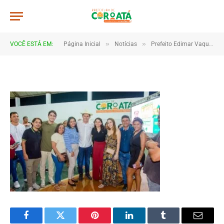
a015
De
TJHONEGRO
8 de janeiro de 2026
»
»
VOCÊ ESTÁ EM:
Página Inicial
Notícias
Prefeito Edimar Vaqueiro anuncia medidas históricas e reforça gestão aprovada pela população em Coroatá
1 Minutos de Leitura
Facebook
Twitter
Pinterest
LinkedIn
Tumblr
Email