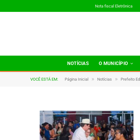
Nota fiscal Eletrônica
a01
NOTÍCIAS
O MUNICÍPIO
»
»
VOCÊ ESTÁ EM:
Página Inicial
Notícias
Prefeito E
De
TJHONEGRO
8 de janeiro de 2026
1 