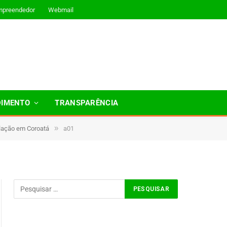
mpreendedor
Webmail
DIMENTO
TRANSPARÊNCIA
»
ulação em Coroatá
a01