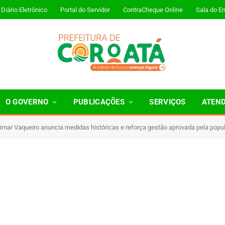
Diário Eletrônico
Portal do Servidor
ContraCheque Online
Sala do E
O GOVERNO
PUBLICAÇÕES
SERVIÇOS
ATEN
dimar Vaqueiro anuncia medidas históricas e reforça gestão aprovada pela pop
Minutos de Leitura