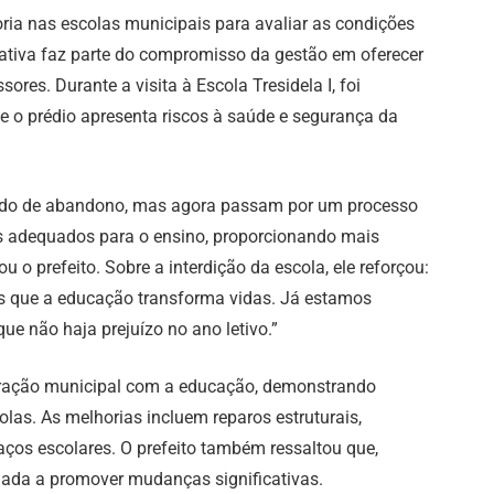
oria nas escolas municipais para avaliar as condições
iciativa faz parte do compromisso da gestão em oferecer
res. Durante a visita à Escola Tresidela I, foi
e o prédio apresenta riscos à saúde e segurança da
tado de abandono, mas agora passam por um processo
ços adequados para o ensino, proporcionando mais
 o prefeito. Sobre a interdição da escola, ele reforçou:
s que a educação transforma vidas. Já estamos
ue não haja prejuízo no ano letivo.”
tração municipal com a educação, demonstrando
las. As melhorias incluem reparos estruturais,
aços escolares. O prefeito também ressaltou que,
nada a promover mudanças significativas.