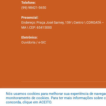
Telefone:
(99) 98421-5650
Presencial:
Endereço: Praça José Sarney, 159 \ Centro \ COROATÁ –
MA \ CEP: 65415000
Eletrônico:
Ouvidoria
/
e-SIC
Todos os direitos reservados a Prefeitura Municipal de Coroatá
Nós usamos cookies para melhorar sua experiência de navegação
monitoramento de cookies. Para ter mais informações sobre co
concorda, clique em ACEITO.