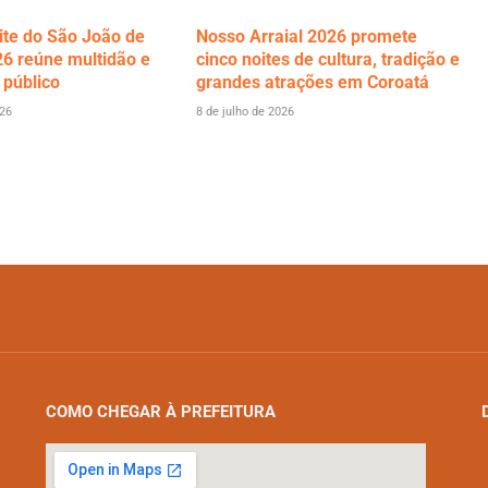
ite do São João de
Nosso Arraial 2026 promete
6 reúne multidão e
cinco noites de cultura, tradição e
 público
grandes atrações em Coroatá
026
8 de julho de 2026
COMO CHEGAR À PREFEITURA