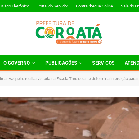
Diário Eletrônico
Portal do Servidor
ContraCheque Online
Sala do E
O GOVERNO
PUBLICAÇÕES
SERVIÇOS
ATEN
imar Vaqueiro realiza vistoria na Escola Tresidela I e determina interdição para