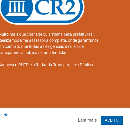
Muito mais que
criar site
ou
sistema para prefeituras
!
Realizamos uma
assessoria
completa, onde garantimos
em contrato que todas as exigências das
leis de
transparência pública
serão atendidas.
Conheça o
PNTP
e o
Radar da Transparência Pública
 Site
Acessar Área Administrativa
Acessar o Webmail
ca de
Leia mais
ACEITO