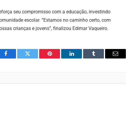
á reforça seu compromisso com a educação, investindo
 comunidade escolar. “Estamos no caminho certo, com
ssas crianças e jovens”, finalizou Edimar Vaqueiro.
Facebook
Twitter
Pinterest
LinkedIn
Tumblr
Email