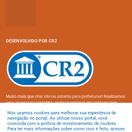
DESENVOLVIDO POR CR2
Muito mais que
criar site
ou
sistema para prefeituras
! Realizamos
uma
assessoria
completa, onde garantimos em contrato que
todas as exigências das
leis de transparência pública
serão
Nós usamos cookies para melhorar sua experiência de
atendidas.
navegação no portal. Ao utilizar nosso portal, você
concorda com a política de monitoramento de cookies.
Conheça o
PNTP
e o
Radar da Transparência Pública
Para ter mais informações sobre como isso é feito, acesse