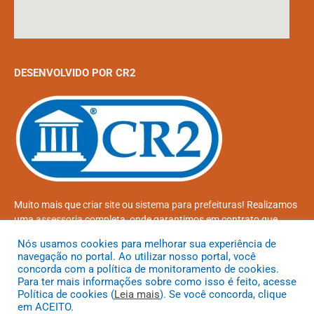
DESENVOLVIDO POR CR2
Muito mais que
criar site
ou
sistema para prefeituras
! Realizamos
uma
assessoria
completa, onde garantimos em contrato que
todas as exigências das
leis de transparência pública
serão
Nós usamos cookies para melhorar sua experiência de
atendidas.
navegação no portal. Ao utilizar nosso portal, você
concorda com a política de monitoramento de cookies.
Conheça o
PNTP
e o
Radar da Transparência Pública
Para ter mais informações sobre como isso é feito, acesse
Política de cookies (
Leia mais
). Se você concorda, clique
em ACEITO.