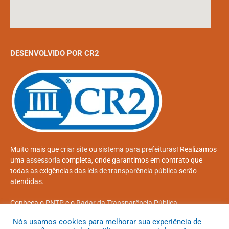
DESENVOLVIDO POR CR2
Muito mais que
criar site
ou
sistema para prefeituras
! Realizamos
uma
assessoria
completa, onde garantimos em contrato que
todas as exigências das
leis de transparência pública
serão
atendidas.
Conheça o
PNTP
e o
Radar da Transparência Pública
Nós usamos cookies para melhorar sua experiência de