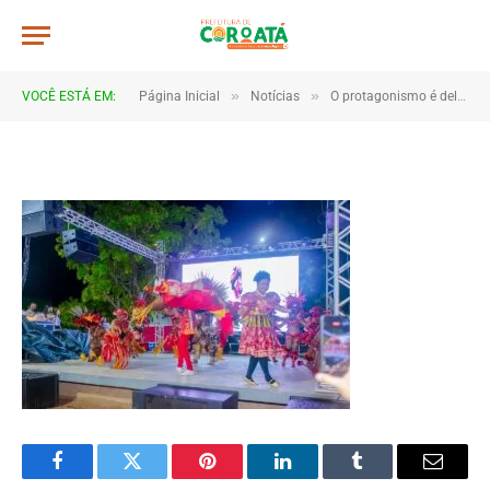
a062
De
TJHONEGRO
3 de novembro de 2025
»
»
VOCÊ ESTÁ EM:
Página Inicial
Notícias
O protagonismo é delas! Feira da UMEC cresce e surpreende
1 Minutos de Leitura
Facebook
Twitter
Pinterest
LinkedIn
Tumblr
Email