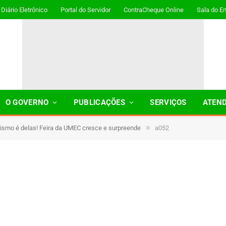
Diário Eletrônico
Portal do Servidor
ContraCheque Online
Sala do E
O GOVERNO
PUBLICAÇÕES
SERVIÇOS
ATEN
»
ismo é delas! Feira da UMEC cresce e surpreende
a052
1 Minutos de Leitura