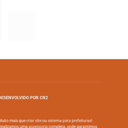
DESENVOLVIDO POR CR2
Muito mais que
criar site
ou
sistema para prefeituras
!
Realizamos uma
assessoria
completa, onde garantimos