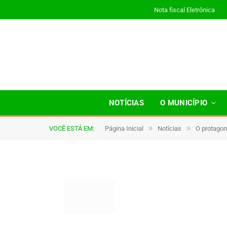
Nota fiscal Eletrônica
a052
NOTÍCIAS
O MUNICÍPIO
»
»
VOCÊ ESTÁ EM:
Página Inicial
Notícias
O protagon
De
TJHONEGRO
3 de novembro de 2025