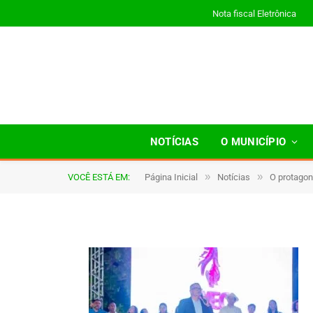
Nota fiscal Eletrônica
a050
NOTÍCIAS
O MUNICÍPIO
»
»
VOCÊ ESTÁ EM:
Página Inicial
Notícias
O protagon
De
TJHONEGRO
3 de novembro de 2025