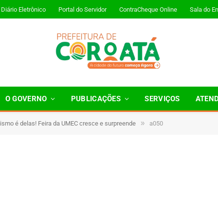
Diário Eletrônico
Portal do Servidor
ContraCheque Online
Sala do E
O GOVERNO
PUBLICAÇÕES
SERVIÇOS
ATEN
»
ismo é delas! Feira da UMEC cresce e surpreende
a050
1 Minutos de Leitura