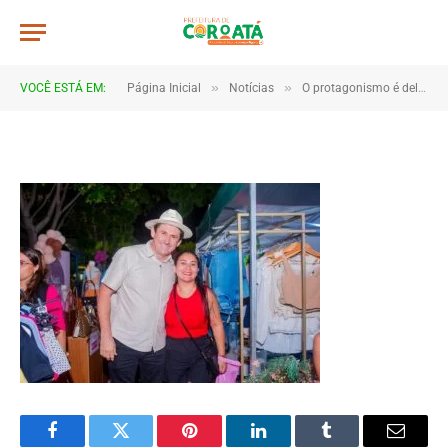
a048
De
TJHONEGRO
3 de novembro de 2025
»
»
VOCÊ ESTÁ EM:
Página Inicial
Notícias
O protagonismo é delas! Feira da UMEC cresce e surpreende
1 Minutos de Leitura
Facebook
Twitter
Pinterest
LinkedIn
Tumblr
Email