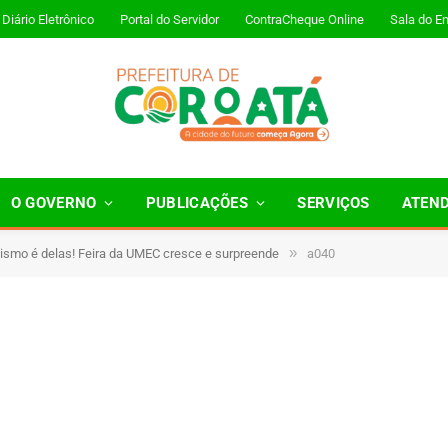
Diário Eletrônico
Portal do Servidor
ContraCheque Online
Sala do E
O GOVERNO
PUBLICAÇÕES
SERVIÇOS
ATEN
»
ismo é delas! Feira da UMEC cresce e surpreende
a040
1 Minutos de Leitura