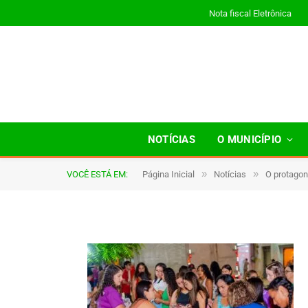
Nota fiscal Eletrônica
a040
NOTÍCIAS
O MUNICÍPIO
»
»
VOCÊ ESTÁ EM:
Página Inicial
Notícias
O protagon
De
TJHONEGRO
3 de novembro de 2025