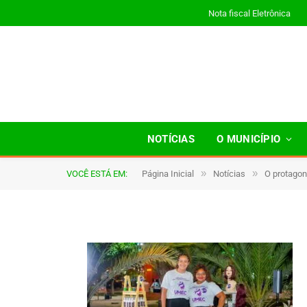
Nota fiscal Eletrônica
a038
NOTÍCIAS
O MUNICÍPIO
»
»
VOCÊ ESTÁ EM:
Página Inicial
Notícias
O protagon
De
TJHONEGRO
3 de novembro de 2025