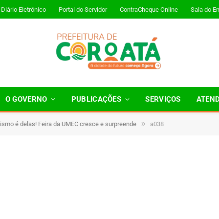
Diário Eletrônico
Portal do Servidor
ContraCheque Online
Sala do E
O GOVERNO
PUBLICAÇÕES
SERVIÇOS
ATEN
»
ismo é delas! Feira da UMEC cresce e surpreende
a038
1 Minutos de Leitura