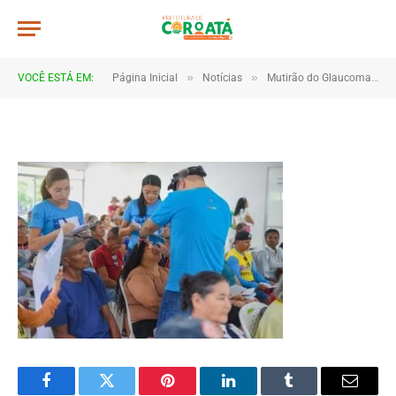
JWR_9524
De
TJHONEGRO
17 de janeiro de 2026
»
»
VOCÊ ESTÁ EM:
Página Inicial
Notícias
Mutirão do Glaucoma reforça prevenção e cuidado com a saúde visual em Coroatá
1 Minutos de Leitura
Facebook
Twitter
Pinterest
LinkedIn
Tumblr
Email