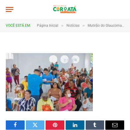
JWR_9522
De
TJHONEGRO
17 de janeiro de 2026
»
»
VOCÊ ESTÁ EM:
Página Inicial
Notícias
Mutirão do Glaucoma reforça prevenção e cuidado com a saúde visual em Coroatá
1 Minutos de Leitura
Facebook
Twitter
Pinterest
LinkedIn
Tumblr
Email