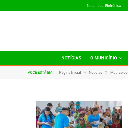
Nota fiscal Eletrônica
JWR_9518
NOTÍCIAS
O MUNICÍPIO
»
»
VOCÊ ESTÁ EM:
Página Inicial
Notícias
Mutirão do
De
TJHONEGRO
17 de janeiro de 2026