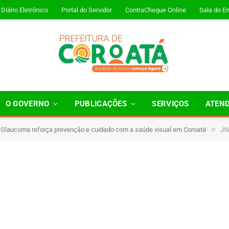
Diário Eletrônico
Portal do Servidor
ContraCheque Online
Sala do E
O GOVERNO
PUBLICAÇÕES
SERVIÇOS
ATEN
»
 Glaucoma reforça prevenção e cuidado com a saúde visual em Coroatá
JW
1 Minutos de Leitura