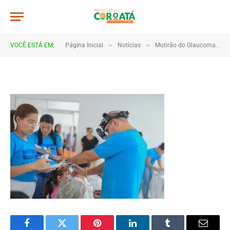
JWR_9502
De
TJHONEGRO
17 de janeiro de 2026
»
»
VOCÊ ESTÁ EM:
Página Inicial
Notícias
Mutirão do Glaucoma reforça prevenção e cuidado com a saúde visual em Coroatá
1 Minutos de Leitura