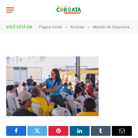
JWR_9448
De
TJHONEGRO
17 de janeiro de 2026
»
»
VOCÊ ESTÁ EM:
Página Inicial
Notícias
Mutirão do Glaucoma reforça prevenção e cuidado com a saúde visual em Coroatá
1 Minutos de Leitura
Facebook
Twitter
Pinterest
LinkedIn
Tumblr
Email