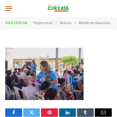
JWR_9439
De
TJHONEGRO
17 de janeiro de 2026
»
»
VOCÊ ESTÁ EM:
Página Inicial
Notícias
Mutirão do Glaucoma reforça prevenção e cuidado com a saúde visual em Coroatá
1 Minutos de Leitura
Facebook
Twitter
Pinterest
LinkedIn
Tumblr
Email