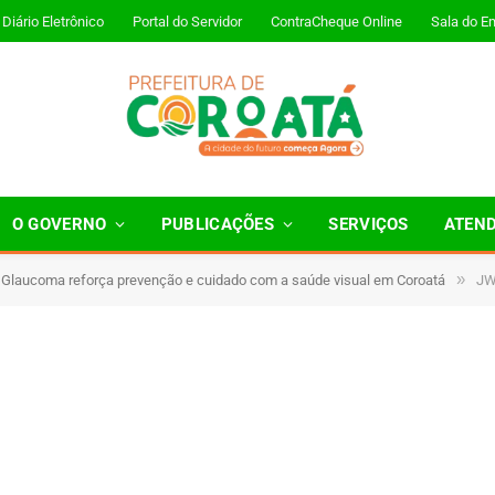
Diário Eletrônico
Portal do Servidor
ContraCheque Online
Sala do E
O GOVERNO
PUBLICAÇÕES
SERVIÇOS
ATEN
»
 Glaucoma reforça prevenção e cuidado com a saúde visual em Coroatá
JW
1 Minutos de Leitura