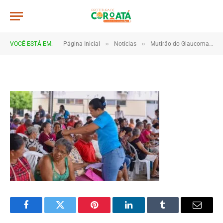
JWR_9427
De
TJHONEGRO
17 de janeiro de 2026
»
»
VOCÊ ESTÁ EM:
Página Inicial
Notícias
Mutirão do Glaucoma reforça prevenção e cuidado com a saúde visual em Coroatá
1 Minutos de Leitura
Facebook
Twitter
Pinterest
LinkedIn
Tumblr
Email