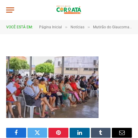
JWR_9415
De
TJHONEGRO
17 de janeiro de 2026
»
»
VOCÊ ESTÁ EM:
Página Inicial
Notícias
Mutirão do Glaucoma reforça prevenção e cuidado com a saúde visual em Coroatá
1 Minutos de Leitura
Facebook
Twitter
Pinterest
LinkedIn
Tumblr
Email